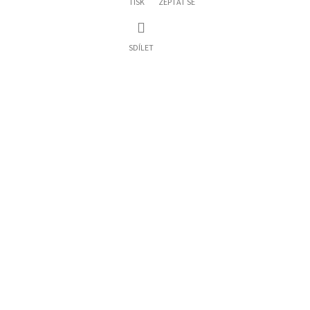
TISK
ZEPTAT SE
SDÍLET