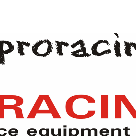
CO POTŘEBUJETE NAJÍT?
HLEDAT
DOPORUČUJEME
OZ RACING SUPERTURISMO WRC 6,5X15
SPEEDLINE CORSE 