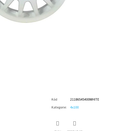
Kód
21186545400WHITE
Kategorie
:
4x100