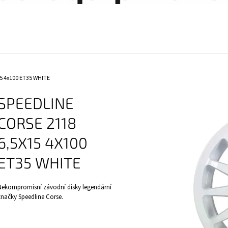
4X100 ET37 WHITE
WHITE
5 350 Kč
5 350 Kč
5 4x100 ET35 WHITE
SPEEDLINE
CORSE 2118
6,5X15 4X100
ET35 WHITE
Nekompromisní závodní disky legendární
značky Speedline Corse.