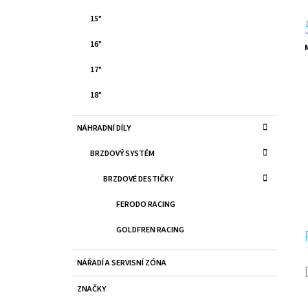
N
15"
E
L
16"
c
17"
18"
NÁHRADNÍ DÍLY
BRZDOVÝ SYSTÉM
BRZDOVÉ DESTIČKY
FERODO RACING
GOLDFREN RACING
NÁŘADÍ A SERVISNÍ ZÓNA
ZNAČKY