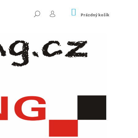
NÁKUPNÍ
HLEDAT
KOŠÍK
Prázdný košík
PŘIHLÁŠENÍ
Následující
2118 6,5X15 4X100 ET35