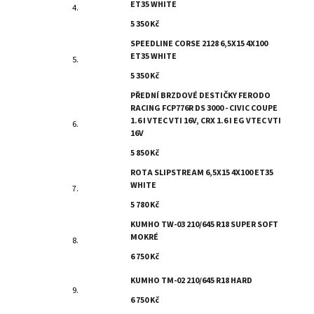
ET35 WHITE
5 350 Kč
SPEEDLINE CORSE 2128 6,5X15 4X100
ET35 WHITE
5 350 Kč
PŘEDNÍ BRZDOVÉ DESTIČKY FERODO
RACING FCP776R DS 3000 - CIVIC COUPE
1.6 I VTEC VTI 16V, CRX 1.6 I EG VTEC VTI
16V
5 850 Kč
ROTA SLIPSTREAM 6,5X15 4X100 ET35
WHITE
5 780 Kč
KUMHO TW-03 210/645 R18 SUPER SOFT
MOKRÉ
6 750 Kč
KUMHO TM-02 210/645 R18 HARD
6 750 Kč