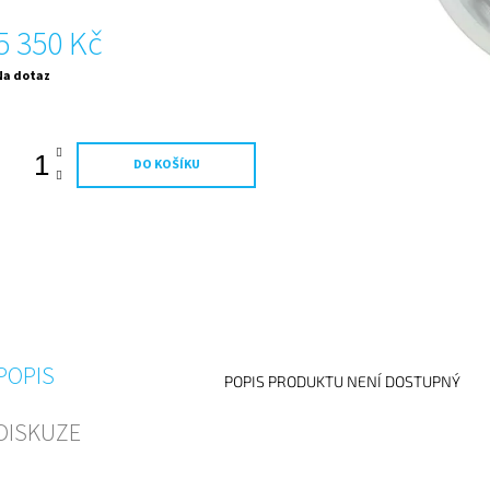
5 350 Kč
Měrná
Na dotaz
ena:
DO KOŠÍKU
POPIS
POPIS PRODUKTU NENÍ DOSTUPNÝ
DISKUZE